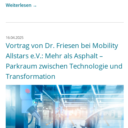
„QUINTA
Weiterlesen
→
Consulting
veranstaltet
Workshop
„AI
16.04.2025
in
Vortrag von Dr. Friesen bei Mobility
Parking
and
Allstars e.V.: Mehr als Asphalt –
Mobility“
Parkraum zwischen Technologie und
auf
der
Transformation
EPA
Conference
&
Exhibition
2025“