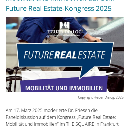
Mehr
Future Real Estate-Kongress 2025
als
Asphalt
–
Parkraum
zwischen
Technologie
und
Transformation“
Copyright Heuer Dialog, 2025
Am 17. März 2025 moderierte Dr. Friesen die
Paneldiskussion auf dem Kongress „Future Real Estate:
Mobilität und Immobilien“ im THE SQUAIRE in Frankfurt