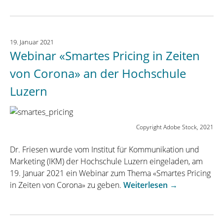
dem
Management
Forum
19. Januar 2021
Starnberg:
Webinar «Smartes Pricing in Zeiten
„Mehr
Wirtschaftlichke
von Corona» an der Hochschule
bei
Luzern
Parkobjekten
in
Post-
Corona-
Copyright Adobe Stock, 2021
Zeiten““
Dr. Friesen wurde vom Institut für Kommunikation und
Marketing (IKM) der Hochschule Luzern eingeladen, am
19. Januar 2021 ein Webinar zum Thema «Smartes Pricing
„Webinar
in Zeiten von Corona» zu geben.
Weiterlesen
→
«Smartes
Pricing
in