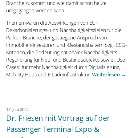
Branche zukommt und wie damit schon heute
umgegangen werden kann.
Themen waren die Auswirkungen von EU-
Dekarbonisierungs- und Nachhaltigkeitszielen für die
Parken-Branche, der gestiegene Anspruch von
Immobilien-Investoren und -Bestandshaltern bzgl. ESG-
Kriterien, die Bedeutung nationaler Nachhaltigkeits-
Regulierung für Neu- und Bestandsobjekte sowie „Use
Cases“ für mehr Nachhaltigkeit durch Digitalisierung,
„Dr.
Mobility Hubs und E-Ladeinfrastruktur.
Weiterlesen
→
Friesen
mit
Vortra
auf
17. Juni 2022
dem
Dr. Friesen mit Vortrag auf der
Kompe
Parken
Passenger Terminal Expo &
2022: