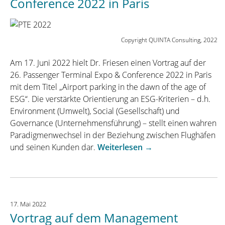
Conference 2022 in Paris
Was
in
Sachen
„Nachha
Copyright QUINTA Consulting, 2022
auf
Am 17. Juni 2022 hielt Dr. Friesen einen Vortrag auf der
die
26. Passenger Terminal Expo & Conference 2022 in Paris
Parken
mit dem Titel „Airport parking in the dawn of the age of
Branch
ESG“. Die verstärkte Orientierung an ESG-Kriterien – d.h.
zukom
Environment (Umwelt), Social (Gesellschaft) und
Governance (Unternehmensführung) – stellt einen wahren
Paradigmenwechsel in der Beziehung zwischen Flughäfen
„Dr.
und seinen Kunden dar.
Weiterlesen
→
Friesen
mit
Vortrag
auf
17. Mai 2022
der
Vortrag auf dem Management
Passenger