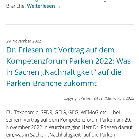
„Dr.
Branche.
Weiterlesen
→
Friesen
mit
Vortrag
auf
29. November 2022
Intertraffic
Dr. Friesen mit Vortrag auf dem
2024:
Parken
Kompetenzforum Parken 2022: Was
neu
in Sachen „Nachhaltigkeit“ auf die
gedacht
–
Parken-Branche zukommt
zukunftsweisende
Trends
Copyright Parken aktuell/Marko Ruh, 2022
und
Herausforderungen“
EU-Taxonomie, SFDR, GEIG, GEG, WEMoG etc. – bei
seinem Vortrag auf dem Kompetenzforum Parken am 29.
November 2022 in Würzburg ging Herr Dr. Friesen darauf
ein, was in Sachen „Nachhaltigkeit“ auf die Parken-