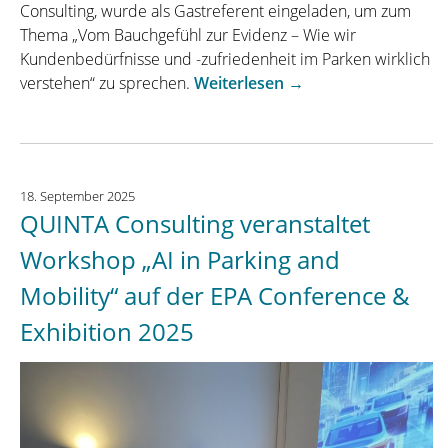
Consulting, wurde als Gastreferent eingeladen, um zum
Thema „Vom Bauchgefühl zur Evidenz – Wie wir
Kundenbedürfnisse und -zufriedenheit im Parken wirklich
„Dr.
verstehen“ zu sprechen.
Weiterlesen
→
Friesen
als
Gastreferent
beim
18. September 2025
Ausschuss
QUINTA Consulting veranstaltet
Marketing
des
Workshop „AI in Parking and
Bundesverband
Mobility“ auf der EPA Conference &
Parken
e.V.“
Exhibition 2025