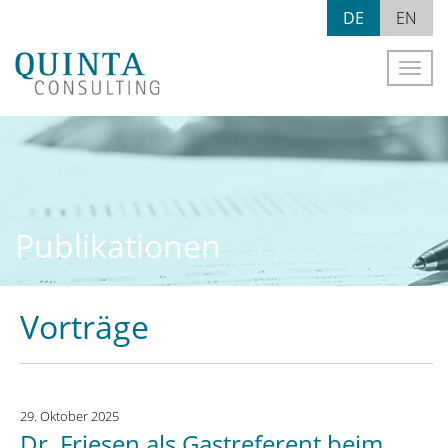
Skip
DE
EN
to
content
Naviga
Publikationen
Vorträge
29. Oktober 2025
Dr. Friesen als Gastreferent beim