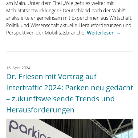
am Main. Unter dem Titel „Wie geht es weiter mit
Mobilitätsentwicklungen? Deutschland nach der Wahl!“
analysierte er gemeinsam mit Expert:innen aus Wirtschaft,
Politik und Wissenschaft aktuelle Herausforderungen und
„Dr.
Perspektiven der Mobilitätsbranche.
Weiterlesen
→
Friesen
moderier
Panel
zu
16. April 2024
Mobilität
Dr. Friesen mit Vortrag auf
und
Immobili
Intertraffic 2024: Parken neu gedacht
auf
– zukunftsweisende Trends und
dem
Future
Herausforderungen
Real
Estate-
Kongress
2025“