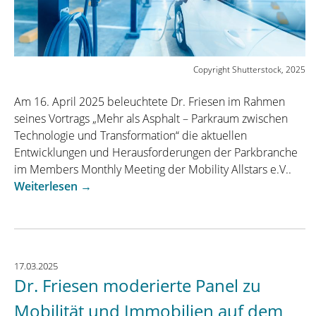
Copyright Shutterstock, 2025
Am 16. April 2025 beleuchtete Dr. Friesen im Rahmen
seines Vortrags „Mehr als Asphalt – Parkraum zwischen
Technologie und Transformation“ die aktuellen
Entwicklungen und Herausforderungen der Parkbranche
im Members Monthly Meeting der Mobility Allstars e.V..
„Vortrag
Weiterlesen
→
von
Dr.
Friesen
bei
17.03.2025
Mobility
Dr. Friesen moderierte Panel zu
Allstars
e.V.:
Mobilität und Immobilien auf dem