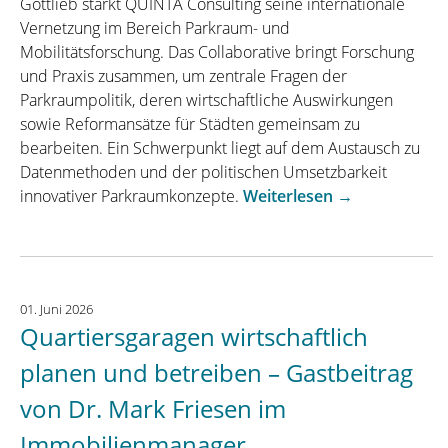
Gottlieb stärkt QUINTA Consulting seine internationale
Vernetzung im Bereich Parkraum- und
Mobilitätsforschung. Das Collaborative bringt Forschung
und Praxis zusammen, um zentrale Fragen der
Parkraumpolitik, deren wirtschaftliche Auswirkungen
sowie Reformansätze für Städten gemeinsam zu
bearbeiten. Ein Schwerpunkt liegt auf dem Austausch zu
Datenmethoden und der politischen Umsetzbarkeit
„QUINTA
innovativer Parkraumkonzepte.
Weiterlesen
→
Consulting
wird
Mitglied
des
01. Juni 2026
UCLA
Quartiersgaragen wirtschaftlich
Parking
Research
planen und betreiben – Gastbeitrag
Collaborative
von Dr. Mark Friesen im
in
Los
Immobilienmanager