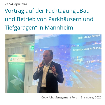
23./24. April 2026
weltweit
Vortrag auf der Fachtagung „Bau
führenden
Netzwerks
und Betrieb von Parkhäusern und
der
Tiefgaragen“ in Mannheim
Flughafenindustrie“
Copyright Management Forum Starnberg, 2026