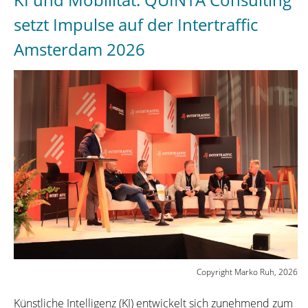
Friesen
in
setzt Impulse auf der Intertraffic
sein
Amsterdam 2026
Scientific
Committee“
Copyright Marko Ruh, 2026
Künstliche Intelligenz (KI) entwickelt sich zunehmend zum