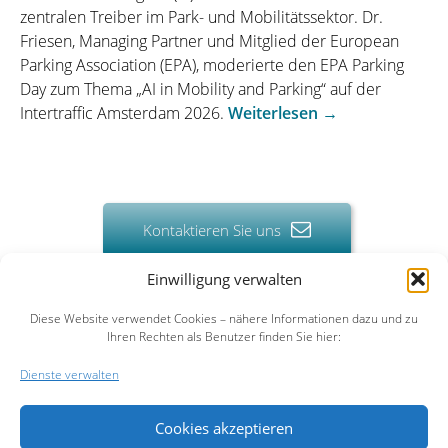
zentralen Treiber im Park- und Mobilitätssektor. Dr.
Friesen, Managing Partner und Mitglied der European
Parking Association (EPA), moderierte den EPA Parking
Day zum Thema „AI in Mobility and Parking“ auf der
„KI
Intertraffic Amsterdam 2026.
Weiterlesen
→
und
Mobilität:
QUINTA
Consulting
Kontaktieren Sie uns
setzt
Impulse
auf
Einwilligung verwalten
der
HOME
UNTERNEHMEN
LEISTUNGEN
REFERENZEN
PUBLIKATIONEN
Diese Website verwendet Cookies – nähere Informationen dazu und zu
Intertraffic
Ihren Rechten als Benutzer finden Sie hier:
AKTUELLES
KONTAKT
NEWSLETTER
IMPRESSUM
DATENSCHUTZ
Amsterdam
2026“
Dienste verwalten
Cookies akzeptieren