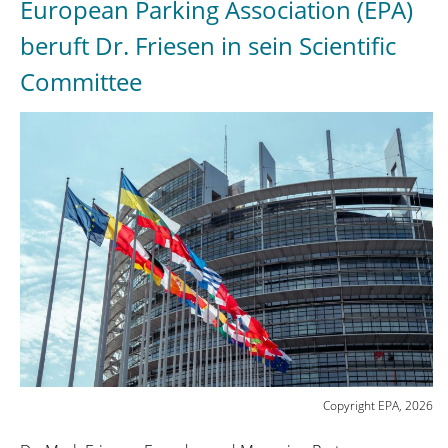
European Parking Association (EPA)
Betrieb
von
beruft Dr. Friesen in sein Scientific
Parkhäusern
Committee
und
Tiefgaragen“
in
Mannheim“
Copyright EPA, 2026