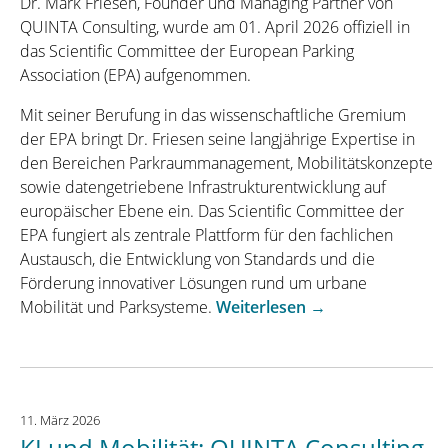
Dr. Mark Friesen, Founder und Managing Partner von
QUINTA Consulting, wurde am 01. April 2026 offiziell in
das Scientific Committee der European Parking
Association (EPA) aufgenommen.
Mit seiner Berufung in das wissenschaftliche Gremium
der EPA bringt Dr. Friesen seine langjährige Expertise in
den Bereichen Parkraummanagement, Mobilitätskonzepte
sowie datengetriebene Infrastrukturentwicklung auf
europäischer Ebene ein. Das Scientific Committee der
EPA fungiert als zentrale Plattform für den fachlichen
Austausch, die Entwicklung von Standards und die
Förderung innovativer Lösungen rund um urbane
„European
Mobilität und Parksysteme.
Weiterlesen
→
Parking
Association
(EPA)
beruft
11. März 2026
Dr.
KI und Mobilität: QUINTA Consulting