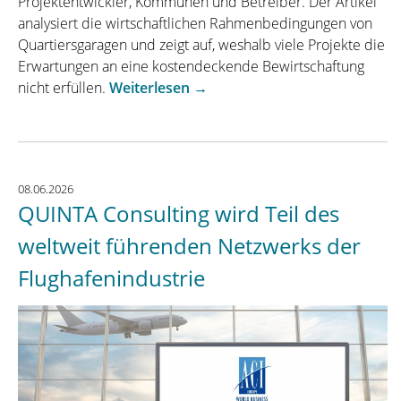
Projektentwickler, Kommunen und Betreiber. Der Artikel
analysiert die wirtschaftlichen Rahmenbedingungen von
Quartiersgaragen und zeigt auf, weshalb viele Projekte die
Erwartungen an eine kostendeckende Bewirtschaftung
„Quartiersgaragen
nicht erfüllen.
Weiterlesen
→
wirtschaftlich
planen
und
betreiben
08.06.2026
–
QUINTA Consulting wird Teil des
Gastbeitrag
von
weltweit führenden Netzwerks der
Dr.
Flughafenindustrie
Mark
Friesen
im
Immobilienmanager“