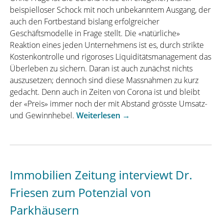
beispielloser Schock mit noch unbekanntem Ausgang, der
auch den Fortbestand bislang erfolgreicher
Geschäftsmodelle in Frage stellt. Die «natürliche»
Reaktion eines jeden Unternehmens ist es, durch strikte
Kostenkontrolle und rigoroses Liquiditätsmanagement das
Überleben zu sichern. Daran ist auch zunächst nichts
auszusetzen; dennoch sind diese Massnahmen zu kurz
gedacht. Denn auch in Zeiten von Corona ist und bleibt
der «Preis» immer noch der mit Abstand grösste Umsatz-
„«Pricing»
und Gewinnhebel.
Weiterlesen
→
in
Zeiten
von
Corona
Immobilien Zeitung interviewt Dr.
–
was
Friesen zum Potenzial von
jetzt
Parkhäusern
sinnvoll