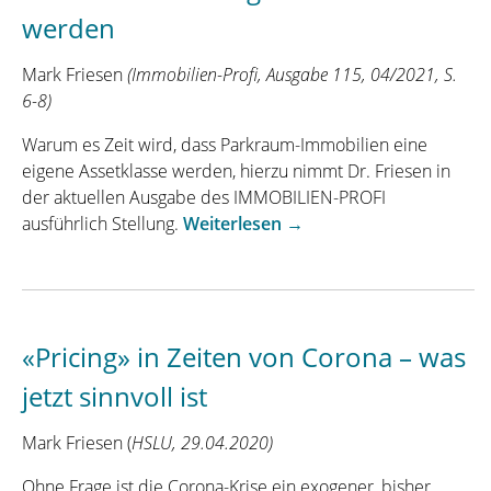
werden
von
Reiseanbietern
Mark Friesen
(Immobilien-Profi,
Ausgabe 115, 04/2021, S.
im
6-8)
Sommer
2021“
Warum es Zeit wird, dass Parkraum-Immobilien eine
eigene Assetklasse werden, hierzu nimmt Dr. Friesen in
der aktuellen Ausgabe des IMMOBILIEN-PROFI
„Warum
ausführlich Stellung.
Weiterlesen
→
es
Zeit
wird,
dass
«Pricing» in Zeiten von Corona – was
Parkraum-
Immobilien
jetzt sinnvoll ist
eine
eigene
Mark Friesen (
HSLU, 29.04.2020)
Assetklasse
werden“
Ohne Frage ist die Corona-Krise ein exogener, bisher