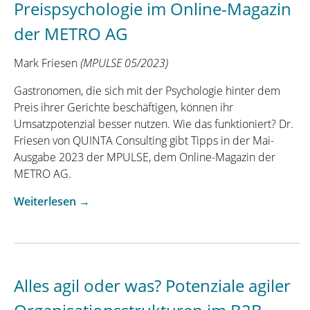
Preispsychologie im Online-Magazin
Herr
Dr.
der METRO AG
Friesen?“
Interview
Mark Friesen
(MPULSE 05/2023)
in
der
Gastronomen, die sich mit der Psychologie hinter dem
Parken
Preis ihrer Gerichte beschäftigen, können ihr
aktuell“
Umsatzpotenzial besser nutzen. Wie das funktioniert? Dr.
Friesen von QUINTA Consulting gibt Tipps in der Mai-
Ausgabe 2023 der MPULSE, dem Online-Magazin der
METRO AG.
„Smarte
Weiterlesen
→
Preise
statt
Zahlensalat
–
Alles agil oder was? Potenziale agiler
Interview
mit