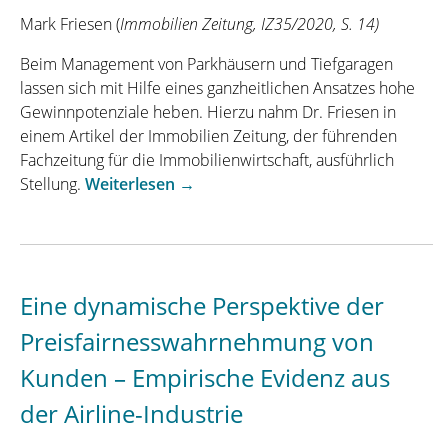
ist“
Mark Friesen (
Immobilien Zeitung, IZ35/2020, S. 14)
Beim Management von Parkhäusern und Tiefgaragen
lassen sich mit Hilfe eines ganzheitlichen Ansatzes hohe
Gewinnpotenziale heben. Hierzu nahm Dr. Friesen in
einem Artikel der Immobilien Zeitung, der führenden
Fachzeitung für die Immobilienwirtschaft, ausführlich
„Immobilien
Stellung.
Weiterlesen
→
Zeitung
interviewt
Dr.
Friesen
Eine dynamische Perspektive der
zum
Potenzial
Preisfairnesswahrnehmung von
von
Kunden – Empirische Evidenz aus
Parkhäusern“
der Airline-Industrie