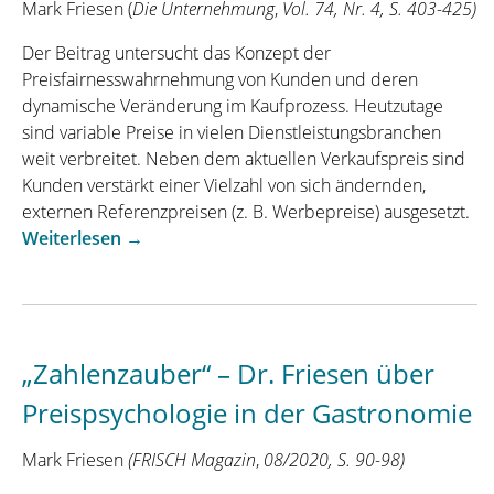
Mark Friesen (
Die Unternehmung
,
Vol. 74, Nr. 4, S. 403-425)
Der Beitrag untersucht das Konzept der
Preisfairnesswahrnehmung von Kunden und deren
dynamische Veränderung im Kaufprozess. Heutzutage
sind variable Preise in vielen Dienstleistungsbranchen
weit verbreitet. Neben dem aktuellen Verkaufspreis sind
Kunden verstärkt einer Vielzahl von sich ändernden,
externen Referenzpreisen (z. B. Werbepreise) ausgesetzt.
„Eine
Weiterlesen
→
dynamische
Perspektive
der
Preisfairnesswahrnehmung
„Zahlenzauber“ – Dr. Friesen über
von
Kunden
Preispsychologie in der Gastronomie
–
Empirische
Mark Friesen
(FRISCH Magazin
,
08/2020, S. 90-98)
Evidenz