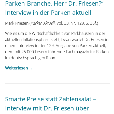
Parken-Branche, Herr Dr. Friesen?“
Interview in der Parken aktuell
Mark Friesen (
Parken Aktuell
, Vol. 33, Nr. 129, S. 36f.)
Wie es um die Wirtschaftlichkeit von Parkhäusern in der
aktuellen Inflationsphase steht, beantwortet Dr. Friesen in
einem Interview in der 129. Ausgabe von Parken aktuell,
dem mit 25.000 Lesern führende Fachmagazin für Parken
im deutschsprachigen Raum.
„„Was
Weiterlesen
→
macht
die
Inflation
mit
Smarte Preise statt Zahlensalat –
der
Parken-
Interview mit Dr. Friesen über
Branche,