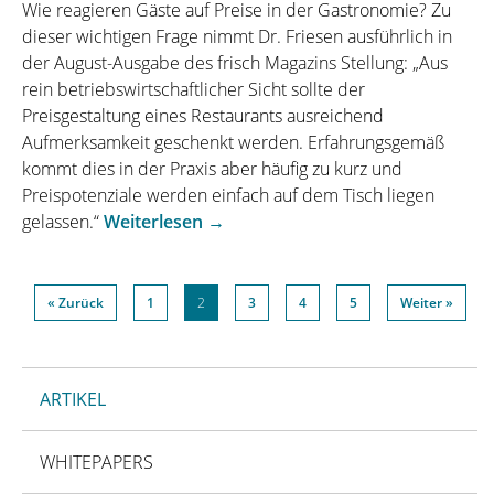
aus
Wie reagieren Gäste auf Preise in der Gastronomie? Zu
der
dieser wichtigen Frage nimmt Dr. Friesen ausführlich in
Airline-
der August-Ausgabe des frisch Magazins Stellung: „Aus
Industrie“
rein betriebswirtschaftlicher Sicht sollte der
Preisgestaltung eines Restaurants ausreichend
Aufmerksamkeit geschenkt werden. Erfahrungsgemäß
kommt dies in der Praxis aber häufig zu kurz und
Preispotenziale werden einfach auf dem Tisch liegen
„„Zahlenzauber“
gelassen.“
Weiterlesen
→
–
Dr.
Friesen
« Zurück
1
2
3
4
5
Weiter »
über
Preispsychologie
in
ARTIKEL
der
Gastronomie“
WHITEPAPERS