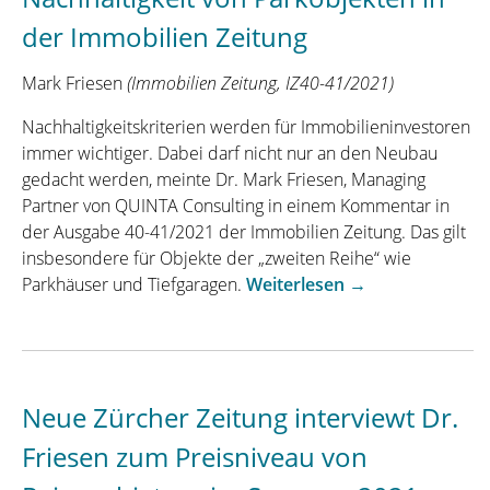
im
der Immobilien Zeitung
B2B-
Preismanagement“
Mark Friesen
(Immobilien Zeitung, IZ40-41/2021)
Nachhaltigkeitskriterien werden für Immobilieninvestoren
immer wichtiger. Dabei darf nicht nur an den Neubau
gedacht werden, meinte Dr. Mark Friesen, Managing
Partner von QUINTA Consulting in einem Kommentar in
der Ausgabe 40-41/2021 der Immobilien Zeitung. Das gilt
insbesondere für Objekte der „zweiten Reihe“ wie
„Kommentar
Parkhäuser und Tiefgaragen.
Weiterlesen
→
von
Dr.
Friesen
zur
Neue Zürcher Zeitung interviewt Dr.
Nachhaltigkeit
von
Friesen zum Preisniveau von
Parkobjekten