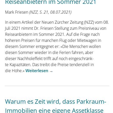
Reiseanbietern im Sommer 2021
in
der
Mark Friesen
(NZZ, S. 21, 08.07.2021)
Immobilien
Zeitung“
In einem Artikel der
Neue
n
Zürcher Zeitung
(NZZ)
vom 08.
Juli 2021 nimmt Dr. Friesen Stellung zum Preisniveau
von
Reisea
nbieter
n
im Sommer 2021.
Auf die Frage nach
höheren Preisen für manche
n
Fl
ug
oder Mietwagen in
diesem Sommer entgegnet er:
«Die
Menschen wollen
diesen Sommer wieder
in die Ferien fahren, aber
dieser
Nachholeffekt trifft auf noch eingeschränk-
te
Kapazitäten
.
Das treibt die Preise tendenziell in
„Neue
die
Höhe.»
Weiterlesen
→
Zürcher
Zeitung
interviewt
Dr.
Warum es Zeit wird, dass Parkraum-
Friesen
zum
Immobilien eine eigene Assetklasse
Preisniveau