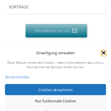
VORTRÄGE
Kontaktieren Sie uns
Einwilligung verwalten
HOME
UNTERNEHMEN
LEISTUNGEN
REFERENZEN
PUBLIKATIONEN
Diese Website verwendet Cookies – nähere Informationen dazu und zu
Ihren Rechten als Benutzer finden Sie hier:
AKTUELLES
KONTAKT
NEWSLETTER
IMPRESSUM
DATENSCHUTZ
Dienste verwalten
Cookies akzeptieren
Nur funktionale Cookies