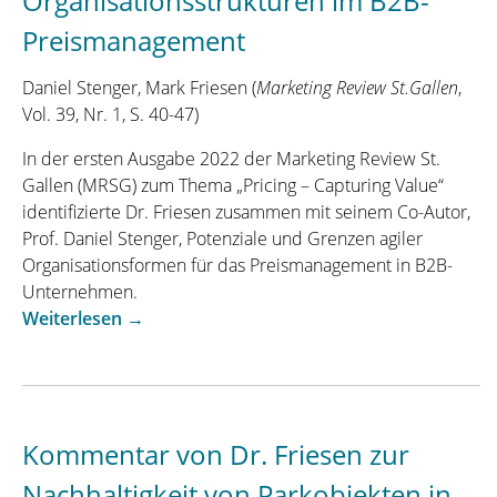
Organisationsstrukturen im B2B-
Dr.
Preismanagement
Friesen
über
Daniel Stenger, Mark Friesen (
Marketing Review St.Gallen
,
Preispsychologie
Vol. 39, Nr. 1, S. 40-47)
im
Online-
In der ersten Ausgabe 2022 der Marketing Review St.
Magazin
Gallen (MRSG) zum Thema „Pricing – Capturing Value“
der
identifizierte Dr. Friesen zusammen mit seinem Co-Autor,
METRO
Prof. Daniel Stenger, Potenziale und Grenzen agiler
AG“
Organisationsformen für das Preismanagement in B2B-
Unternehmen.
„Alles
Weiterlesen
→
agil
oder
was?
Potenziale
Kommentar von Dr. Friesen zur
agiler
Organisationsstrukturen
Nachhaltigkeit von Parkobjekten in